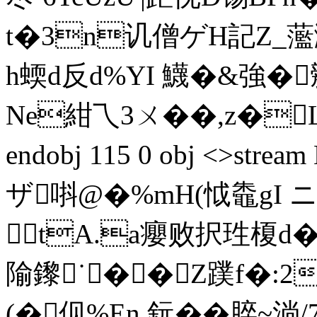
t�3n讥僧ゲH記Z_蘫
h蝡d反d%YI 鱴�&強�
Ne紺乁3ㄨ��,z�L
endobj 115 0 obj <>s
ザ唞@�%mH(怴鼄gI 
tA.a癭败択珄榎d� 
隃 鑗˙��Z蹼f�:2+
(�伣%En 鈨� �脺~淌/7