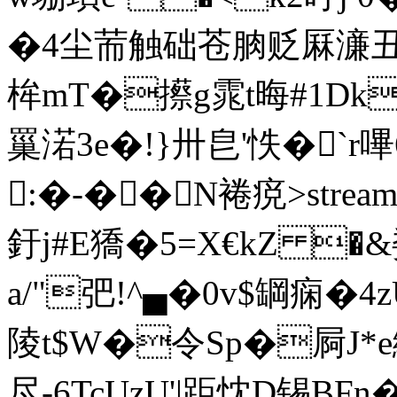
�4尘荋触础苍朒贬厤濓丑圃
桙mT�攃g雿t晦#1Dk
罺渃3e�!}卅皀'怢�`r嗶
:�-��N裷痥
>str
釪j#E獢�5=X€kZ �
a/"弝!^▄�0v$罁痫�4
陵t$W�令Sp�屙J*e
尽-6TcUzU'|距忱D
锡BFn�