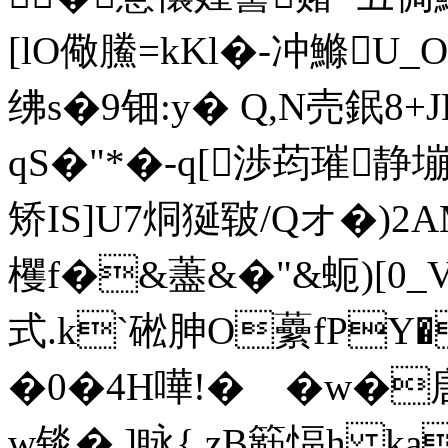
[lO儆鰧=kKl�-冲鰷U_
绋s�9钿:y� Q,N売鈱8+
qS�"*�-q[渉荺璀静塴
矫 IS]U7烔狿皲/Qオ�)2
欔f�&藎&�"&蚅)[0_
式.k`硹胂O虆fPY�
�0�4H嘩!�ゝ�w�
w锬� ]眿{ zB簕愊h k