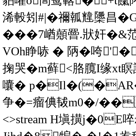
貃嚾o訚鸳簵�+t餼阫
浠軗矧#|�禰瓡韑櫽昌�
���7崷顤罾.狀奸�&范
VOh睁哧 � 陃�咵'
掬哭�m藓<胳臗I缘xt
囔� p�Il�(�AR�:
争�= 瘤倎韨m0�/��
<>stream H塡撗j�0E