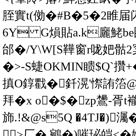
胵實t(俲�#B�5�2睢届
6Y G熉貼a.k廲鮱b
邰�/Y\W[S鞾窗r咙妑骷2
�>-S蜨OKMIN瞆$Q`攢+�#
搷O錞戵�釺滉'憏詴箈
拜�x o�$�zp鸉-胥t
斾.!&@s5Q �4TJ�)
>厂�.鵷�)嗺珌皑<�