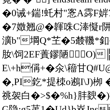
�0诫+鍴!虴村"愙A霠F婩
�7嬍翘@� 韗咮C
淎懝r阱
瀇b"堈Q*芏�5樷鞿* 釦
肗\饲2EF蔶鏐陋O)╠
E\+h偁+�氽\籕甘Q#U
�,PI釳*提栜o鶐I\J)栁
祧袈白�>$�%h}肨斔�)
G隐:g5苐1�Ud}b崒
Jns