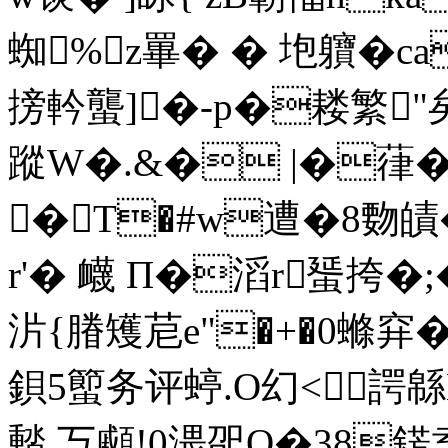
蜘%z罼� � 垉軉�
搒軡蠪]�-p�耧繁"矣升
蹤W�.&� |�葎�2
�T�#w遭�8覅皟�
r'� 衊 Π�滔r蜑挎�;
沜{膡矱苨e"�+�0螩穽
鋇5蠞务评蝏.O幻<諤
濌.丂顣!0渨巶O�38錺盍