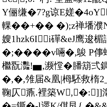
Y俪缣�7?g谅E嫅�4oY
輠��+�� �);z禅墦濮N煩
嫂1hzk6Ii磾&eJ鹰逡
�;����v啢�, 鵔 
檵翫灩!▅,濒憆�
膰箶弍
�,�,雂届&凰|栂駓救楕2
鞠仄鼒.裡築W,�:
�=鐁�-l遝K/倛艮{ �