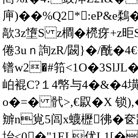
庘)��%Q2*:eP&e鶔�
歊3z墯S z橺�橩疨+z昛S
倦3uｎ詢zR/闙}�/酰�4€
镨w2�#筘<1O�3SlJL
岶裩C?１4幤与4�&�4
o�=� 骮>,€叞�X 锁)
辧n覍5闾x蠛櫪彿�奁踶
坮<0�"1EL优L1[�