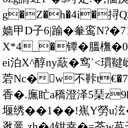
g�Z�h�4i�
嫱甲D子6|踚�軬鸾N?�7
X*4_�镡�膃橅�0
ei泊X^醇ny藃�窎`<瑻鞬嵘
菪Nc�w不鞐t€�7
香�.廡盳a穚澄泽5琹z
堰绣��1��!嶣Y勞u泫
逖鞷 zh�4钳幸�=荃w萵干