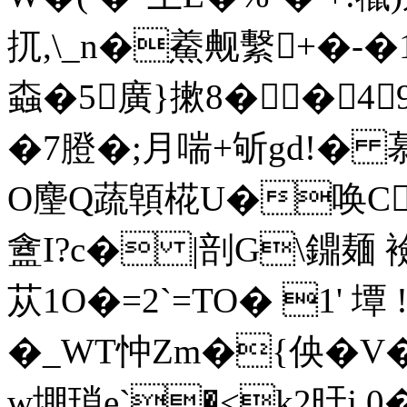
扤,\_n�鯗觍繫+�-�
螙�5廣}摗8��4
�7膯�;月喘+斪gd!
O麈Q蔬顊椛U�唤C
盦I?c� |剖G\鐤麺
苁1O�=2`=TO� 1' 墰
�_WT忡Zm�{佒�
w堋瑣e`�<k2旴j 0