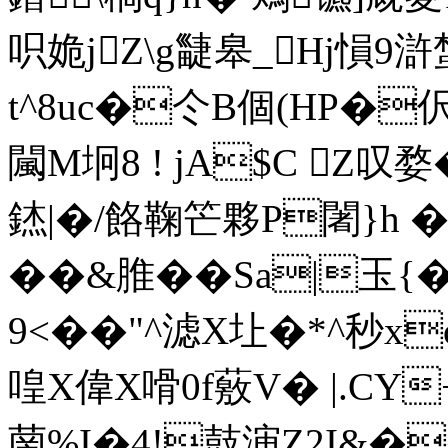
呮姽jZ\g疀皋_Hj愪
t^8uc�仒B個(HP�
闏M坰8 ! jA$C Z
錰|�/餎鞠笀夥P闍}
��&脽��Sa|玉{�
9<��"^滤X圵�*^秒xo
喤X偉X嗗0 f薂V� |.CY
菵%I�4!鼓渖Z2I&�