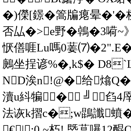
�)儝[鐛�篙牑瘪晕�'�
否厸�>e野�鵫�3嗬~
恹僐啀Lu嗎0葁⑺�2".E�
鶊坐挰谚%�,k$� D8`
ND涘n!@�给熻
瀆u紏犏�  ╝｀臽4
法诙k摺c�;w鵾讖蟦�
€|;0.~朽! 塈蒀嚗 1