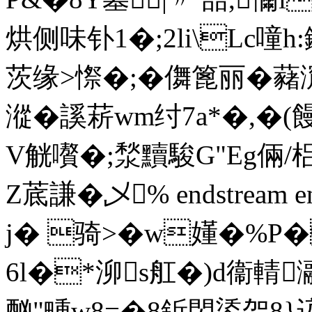
烘侧味钋1�;2li\Lc噇h
茨缘>憏�;�儛篦丽�
藸
漎�謑菥wm纣7a*�,�
V觥嚽�;湬黷駿G"Eg倆/梠
Z菧謙� 乄% endstream e
j� 骑>�w嬞�%P
6l�*泖s舡�)d衞輤瀜
酗"畽w8=�8釿閃鋈乫8