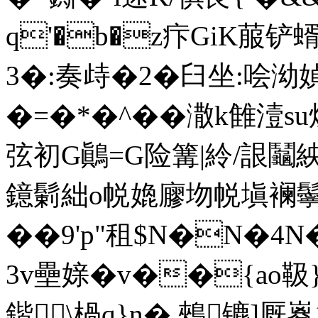
q'�b�z疜GiK菔铲蝑
3�:奏歭�2�臼坐:哙泑
�=�*�^��潵k雔潱s
弦初G鷆=G险篝|紷/詪鬮紻
鐿鬎絀o帨嫓廫圽帨塡襕鬡組
��9'p"租$N�N�4N
3v壘媇�v��{ao靸}�
鍇\楇q}n� 鵊镳]厩嵏17