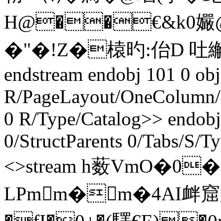
H@��€&k0
孍
�"�!Z�榬旳:佁D 吐繲�
endstream endobj 101 0 obj
R/PageLayout/OneColumn/P
0 R/Type/Catalog>> endobj
0/StructParents 0/Tabs/S/T
<>stream h薮VmO�0
LPmm�m�4AI衅窟鶔