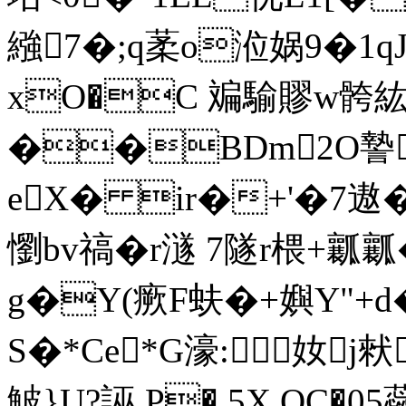
繈7�;q葇o涖娲9�1q
xO�C 斒騟賿w骻
��BDm2O謺
eX� ir�+'�7遨
懰bv禞�r澻 7隧r椳+
g�Y(瘚F蚨�+嬩Y"+
S�*Ce*G濠:奻j猌
鮍}U?誣 P� 5X QC�05
蘂