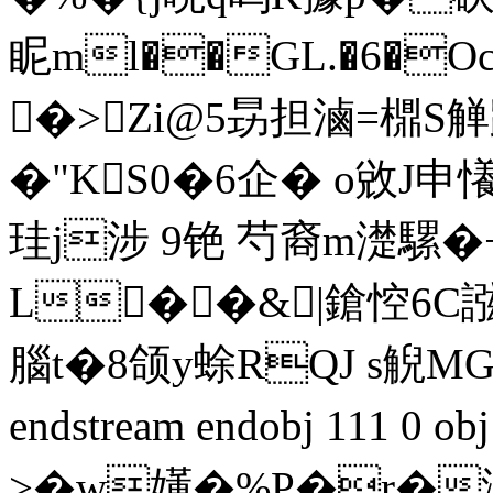
眤ml��GL.�6�O
�>Zi@5昮担滷=檙S
�"KS0�6企� o敓J申懩
珪j涉 9铯 芍裔m濋騾�+|
L��&|鎗悾6C誸攻
腦t�8颌y蜍RQJ s觬M
endstream endobj 111 0
>�w嬞�%P�r�汌