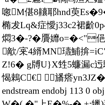
唿M偡8齉耶hnd萸Es�9�
椭犮Lq&症懓j33c2裙
燜3�-?�贗孊o=�<"
歒/宷4縃MN瓙鯆揜=iC電
Z!6� g牔U}X甡5蠊漏c迃
愒鵣C€ 旙瘩yn3JZ�
endstream endobj 113 0
W�( �"上 E�%-� +: