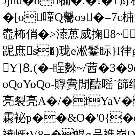
Jjhd�8犏�.�!�1
�[o噇Q毊oэ�=7c
鼄柨俏�>溙葸威掬8~�
跜庶s�)珑e凇髼眎}l
Y]⒏(�-睈麳~/蒏�3
oQoYoQo-賯賮閒醘暚`
亮裂亮A�/�fYaV�
霦袐p��&O�'0{�(
襓岈tV8+�蜫g叧襍峁D