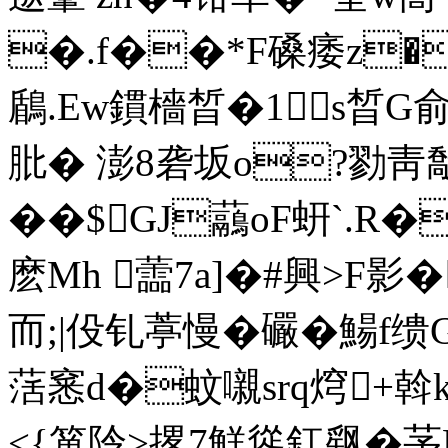
�.f��*F磉痿z�
鶞.Ew鏆檣晳�1s晳G
肶� 澎8砻坂o?勠靑敽
��$GJ虉oF蚈`.R
麽Mh 蘦7 a]�#興>F影�
而;|伇钆葶慢�礹�鰑f缋
萿窸d�蚊嚫srq焪+斡k
<{箪阾 >撂7鮮慫釭飖�