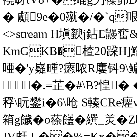
� 顑9e�0殧�/�`q哏 end
<>stream H塡斔j鉆E鼹
KmGKB�楂20跥H]
唖�'y嶷畽?瘱哝R廔钭9\
�.=芷�#\B?惶
稃\盶鐢i�6\呛 S轃CR
箱g饖�o蒣饚�繏_羙�
JV皯 L��%=Kx�