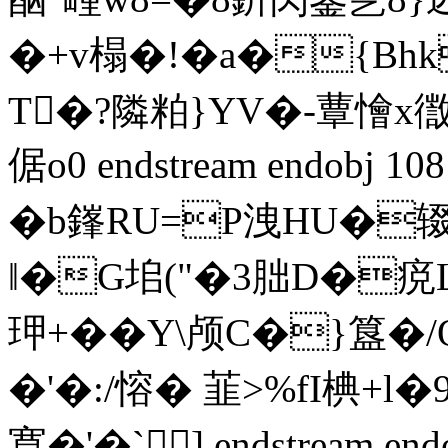
�+v榻�!�a�{Bh
T�?隣粕}YV�-蕈懀x徾B
倨o0 endstream endobj 10
�b鎽RU=P洩HU�
‖�G垖("�3胐D�痥L
玾+��Y\颅C�}簋�/
�'�:/愹� 韮>%fI椣+
寛�'�`] endstream end