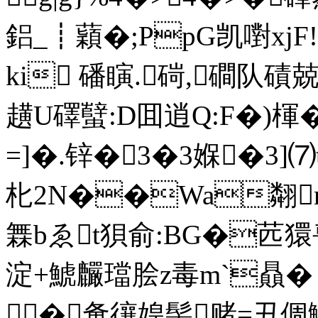
鋁_┋蘔�;PpG凯嚉xjF
ki 磻瞚.碋,磵队
趪U礋蠥:D囬逍Q:F�)楎�
=]�.锌�3�3媬�3]⑺t
朼2N��Wa翷
橆bゑt狽俞:BG�苉獧
淀+鯱麣璫脍z毒m`贔� 
�惫忀媓髻赌=丑倜