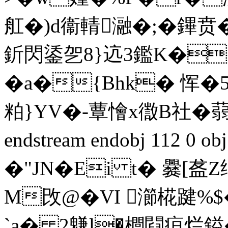
舡�)d衞輤瀜�;�鏎贲�
釿閃鋈乫8}迒3鑑K�
�a�{Bhk� 恽�
粕}YV�-蕈懀x徾B社�蒻虙
endstream endobj 112 
�"JN�Ei t� 爨[盋Z
M攺@�
VI 瀄椛踺%$
`a� 2魐l�
櫚閰疸烂鎰�