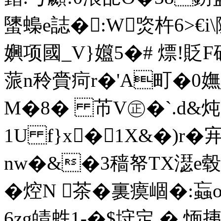
螴蟂e誌�:W焁杵6>€i
嬹项國_V}孂5�# 熛!貶
蒎n秢賫疴r�'A町�0嫵
M�8� 芇V㊣�`.d
1U f}x�1X&�)r�
宑
nw�&�3穑帑TX濏e毂|3
�焢N 茶�裏瘼崓�:蝱
6zg皘﨡1-�$垨定.�,