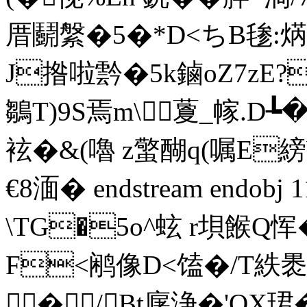
厝鬬縏�5�*D<ちB毶:
J揝啦霒�5k鏀oZ7zE?
鶵T)9S焉m\藑_幏.D┺
袨�&( 嚕 z蟼醐q(嘱E
€8湎� endstream endobj 
\TG�5o^蚿 r垻餱Q
F<鹇 像D<馌�/T紩
�/Bt廜浄 �'OX