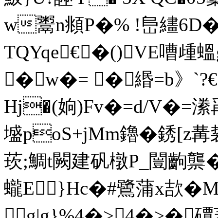
w鬻n頫P�% !峊繣6D�$
TQYqe€�()VE嘈 
�w�= �緡=b》`?
Hj�(姠)Fv�=d/V�=潫
墭poS+jMm鑥� 銹[z
莰;鯛t闕建矾橔P_闓齣龒� 
蠬E }Hc�#鷺蒲x欯�
g|g}%4�>4�>�磹