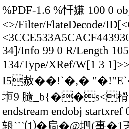
%PDF-1.6 %忏嫌 100 0 obj 
<>/Filter/FlateDecode
<3CCE533A5CACF4439306
34]/Info 99 0 R/Length 10
134/Type/XRef/W[1 3 1]
I5赦��!`�,� "�
堩9 膸_ b{��s<榾.
endstream endobj startxre
辀```⑴ � 扃�@垇(事�1