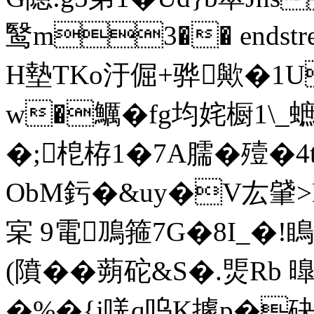
鹥m3�� endstream 
H墊TKo汙倔+骅歟�1U
w�鱱�fg均姹橱1\_蟅
�;梎栫1�7A臑�殪�4
ObM釫�&uy�V厷肈>
宲 9電鳭箍7G�8I_�!瞗
(隫��蒴砣&S�.煚R
� %�{j唴q呜K據p�