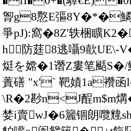
�fI�0+�(驛€E)�
胷g8懯E彄8Y�*�
爭pJ):窩�8Z'轶梱矌K2�
h防莛8逃囁9歖UE\-
烶を嫦�1谮Z婁笔 颳S�/鮜
蔶磰 "x'` 靶嫧1a襸函l
\R�2尠n<J酲m$m煹
婪i賣wJ�6籭锢朗囕韑s