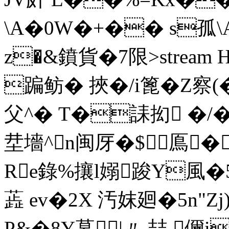
\A�0W�+�� s孤\
z�&鐼貨�7限
>stream
蹁鲂� 挾�/i篦�Z察(
父^� T�誄抝 �/�/嵕
坓墻^n闽厊�$鳫�
Re錄%攘l嫋踆Y風�5
蕋 ev�2X 汚妺廻�5n"Z
P&�8Y墓|〃 喆,儞i