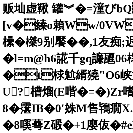
贩 圸虚鞦 罐︾�=潼びbQ
[v�縥o賴Ww/0VW
欙�榤9别饜��,1友痴
� l=m@h6誮千gq譧甅06
�t梂魀縃獟"O6峡
U?槽熘(E喈�=�)
8�霮IB�0'姝M售鴇癇X
�8嗘蕚Z碫�+1廮伖�#e