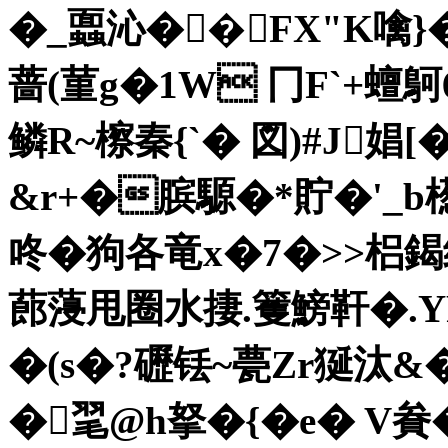
�_蠠沁��FX"K噙}
蔷(菫g�1W 冂F`+蟺鴚
鳞R~檫秦{`� 図)#J娼
&r+�膑騵�*貯�'_b
咚�狗各竜x�7�>>梠鍻
蓢蓡甩圈水捿.籆鰟靬�.YF~
�(s�?礰铥~甍Zr狿汰&�
�毣@h拏�{�e� 