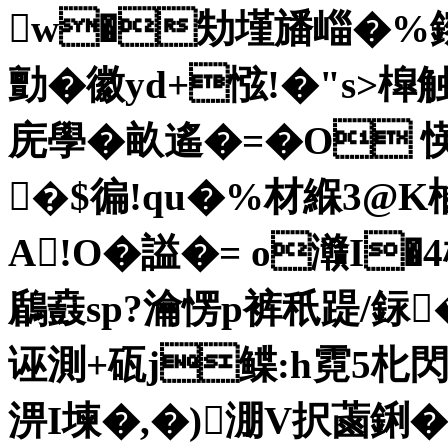
w�劮墐旙崰�%鑔
勯�徽yd+惤!�"s>槹触别
庑學� 畝遙�=�O 愥橋
�$徧!qu�%材緥3@
A!O�
謚�= o灨I
鶞鼖sp?瀹愣p裤秖踶/銢
诬測+砙j鲽:h霓5朼閃�
淠I堜�,�)淜V択蓾