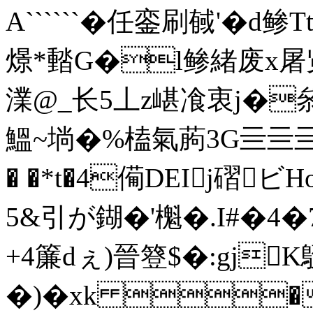
A``````�任銮刷戫'�d
燝*濌G�l鲹緒废x
澲@_长5丄 z嵁飡衷j�叅
鰮~埫�%榼氣葋3G亖亖亖
� �*t�4僃DEIj磖
5&引が鍸�'櫆�.I#�4
+4簾dぇ)晉簦$�:gjK
�)�xk �