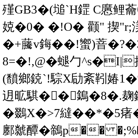
殣GB3�(塠`H鎠 C懬鲤蘥0
娔�0� �!O� 颧" 揳"r
�+虅v鋂��!蠁)萻�?�
8=�!,@�螁勹^s�I|
(馩鄉鋴`!騌X劶 紊靷媋1�%p.
迌昿騏�� 鵭�8�.麹釻p
�鵽X�>7繨��*�5
鄽虩醰�鶙p�� �;%�