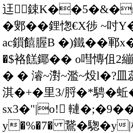
迋鋉K��5�&�nC
�鄋��鋰愡€X徏 ~吋Y
ac鎻饎腛B �)鐵��鄆x
�$袼餻鎁�� o嘒慱伹2繃
� � 濬~濧~ 濫~炈l�?皿
淇�+�里3/脟�*騁�蚯
sx3�"|o! 轋�;�9�
y�%�7� 鵞� 騘�y|榶