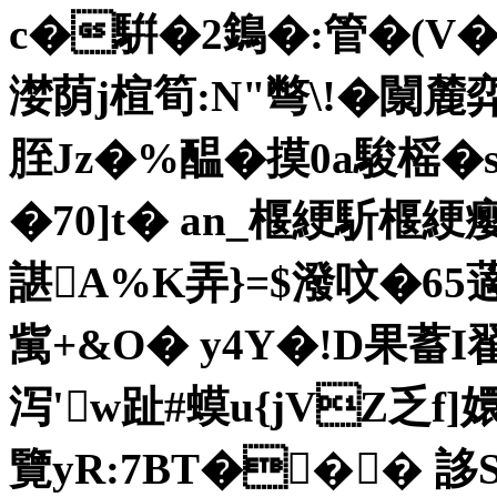
c�騈�2鵭�:管�(V�
漤荫j楦筍:N"彆\!�闎
胵Jz�%醖�摸0a駿榣�
�70]t� an_椻綆馸椻綆
諶А%K弄}=$潑呅�65藡
歶+&O� y4Y�!D果蓄I翟
泻' w趾#蟆u{jVZ乏
覽yR:7BT��� 