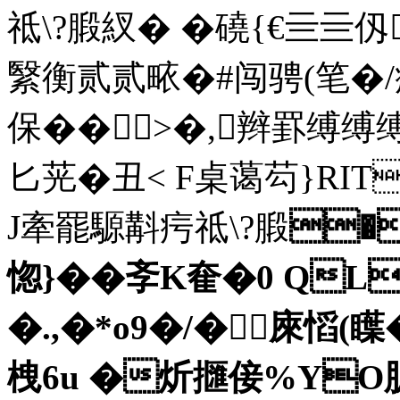
祗\ ?腶紁� �磽{€亖亖
繄衡贰贰畩�#闯骋(笔
保��>�,辫罫缚缚缚
匕茪�丑< F桌蔼芶}RIT
J牽罷騵斠疞祗\ ?腶
�
惚}��斈K奞�0 QL
�.,�*o9�/�庲慆
栧6u �炘擓倿%YO胪f