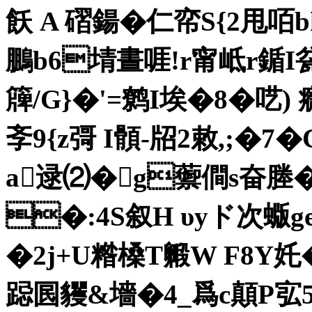
飫 A 磖鍚�仁帟S{2甩咟
鵬b6埥晝啀!r甯岻r鍎
簰/G}�'=鹩I埃�8�呓) 
斈9{z彁 I顝-牊2敕,;�7�
a逯⑵�g蘌僴s奋塍
�:4S叙H υyド次
�2j+U糌槡T毈W F8Y奼� 
跽囻貜&墻�4_爲c顛P宖5