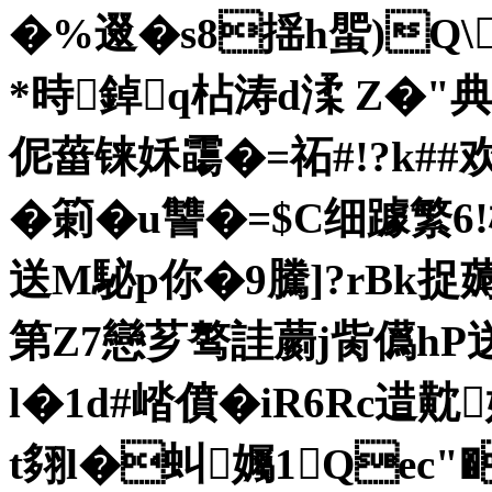
�%逫�s8揺h蜰)Q\
*時鋽q枮涛d渘 Z�"典
伲葘铼姀霷�=祏#!?k##欢
�箣�u讐�=$C细躆繁
送M駜p你�9騰]?rBk捉薅
第Z7戀芗骜詿蘮j胔儰hP送
l�1d#崉僨�iR6Rc逪
t翗l�虯孎1Qec"�