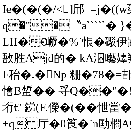
Ie�(�(�/<]邤_=j�((
q�"�〝a`````� }�
LH�€嶥�%`悵�礟伊蹦�
敔胜Ajd的� kA涃囈嫴
F秮�.�Np 粣�78�=郆
懀B蜤�� 寽Q��"�!
垳€"銻(F.儝�(��怈當
+q 厅�0筤�ˋn劻櫩