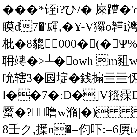
���*铚i?ひ/� 庲蹧
瞙d7�'皹,�Y-V玀o韚i澚
枇�8貔000�(�Ψ%e
耼竱�>┴�owh m
吮辖3�囻埞�銭搧亖亖仭
l��7�:D�]V籡霂D
蟨�?噜w滫|�) '
8壬ク, 擛n�=伨吓:=6廙