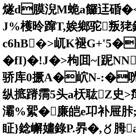
燧d膜淣M蛫a饠迋碈�<
J%檴昤蹿T,娭鄉驼叛狫錫
c6hB�>屼K褪G+'5�
�fI)�!J�>枸囬~[跜N
骄库0撅A�岤N-:�咣
纵掋蹐霘5头a枖耾Z史>瘒
灞%綤�廉皑e卭补屉胩;蛍
眐}錜嶰嫿錄P.昦�,〥胟a