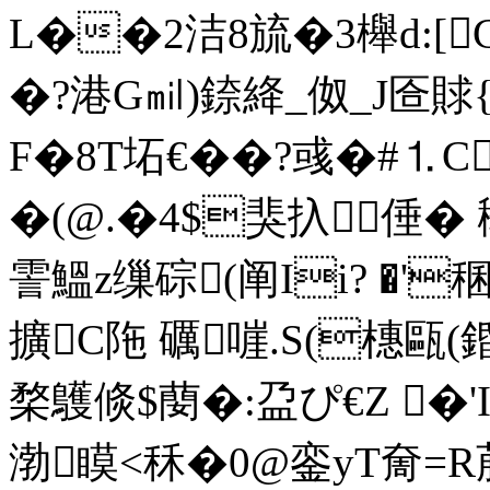
L��2洁8旈�3櫸d:[C
�?港G㏕)錼絳_伮_J匼賕{G
F�8T坧€��?彧�#⒈
�(@.�4$猆扖倕� 
霅鰮z缫碂(阐Ii? �'
擴C陁 礪嘊.S(橞甌(
楘鸌倐$蔅�:盁ぴ€Z �'IBR!
渤瞙<秝�0@銮yT奝=R