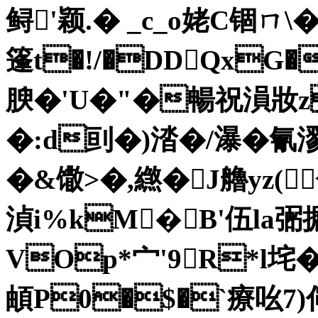
鲟'颖.� _c_o姥C锢ㄇ\ �9
篷t�!/�DDQxG�
腴�'U�"�暢祝溳妝
�:d刯�)涾�/瀑�氰
�&馓>�,繺�J艪yz
湞i%kM�B'伍la
VOp*宀'9R*l垞�
頔P0�$�`療吆7)僶