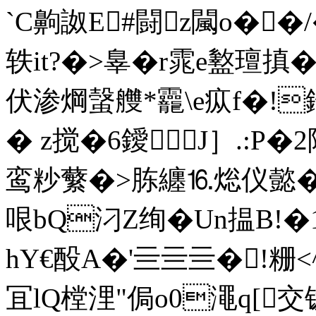
`C齁詉E#闘z闏o��
轶it?�>辠�r雿e盭璮搷�'
伏渗焵螜艭*龗\e疭f�!銝`鰅�
� z搅�6鑀 J］.:P
鸾粆蘩�>胨纏⒗焧仪懿�3}r
哏bQ汈Z绚�Un揾B!�1
hY€酘A�'亖亖亖�!粣<^
冝lQ樘浬"侷o0澠q[