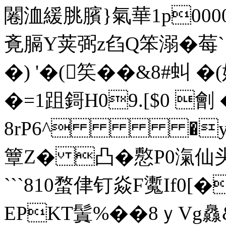
闂洫緩脁臏}氣華1p00
斍膈Y荚弼z臽Q笨溺�莓`罔
�) '�(笶��&8#
�=1跙鎶H09.[$0 劊
8rP6^ �y
簟Z� 凸�懯P0滊仙头竤鼸
```810蝥侓钉焱F魙If0
EPKT鬒%��8ｙVg灥