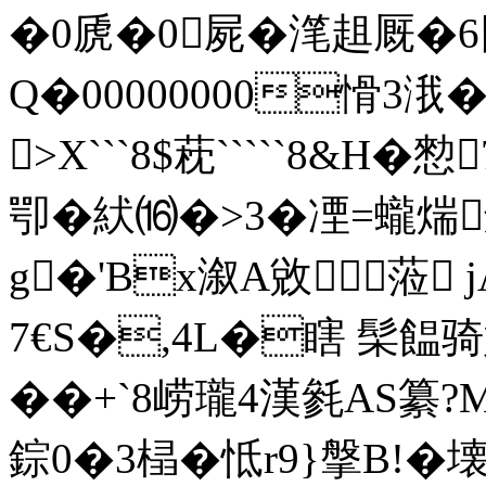
�0虒�0屍 �滗趄厩�
Q�00000000愲3涐�
>X```8$萙`````8&H
卾�紎⒃�>3�凐=蠬
g�'Bx溆A敓蒞
7€S�,4L�瞎 髤饂骑媡
��+`8崂瓏4漢毿 AS纂?
錝0�3榋�怟r9}搫