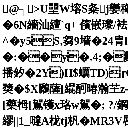
@┐>U壨W塎S夈j孌
�6N繬汕繵`q+ 儐嵌瓈/袪
^�y5S,芻9墻�2
�:��y�.4;�豓
播釸�2Y)H$蠣TD)┎C
奦�$X鷉薩[緄酠暙瀚芏z
[藥栂[鴐镬x珞w鴐�; ?/鋼
繆||1_噠A栊tj杋�MR