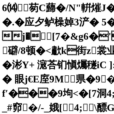
6⒁茐C蘬�/N"輧熣
�.�应夕鲈橾婥3浐� 5�7
j�[7�&g6�
礔/8顿�<歗k街z
�涁Y+ 滱荅钔愼爥穟iC 
� 眼j€E庢9M県�9
f′���9坸<�[7洞
_#窌�/-_娥[4;