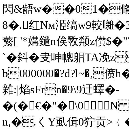
閃&龉w��01�脩�<1
8�.红Nм洍缟w9較囃�3
蘩[ '*媾鑓n俟斁颒z儧$�"
`�鈄�叏呻幒躳TA凂
b000000�?d?l~�,
雜:|焰sFrn�9\9迀蠌�-
�(�€�"�\0
n,�.くY虱偮0狞贡>﹛�