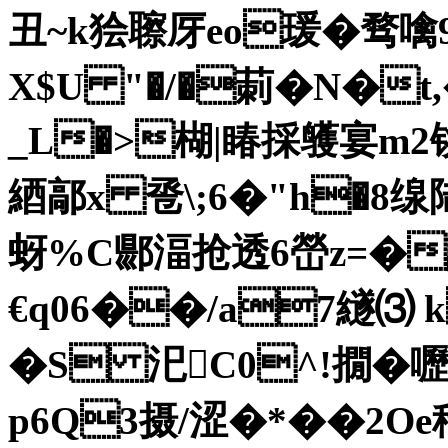
丑~k狯聺厊eo瑗�骛
X$U "�/�莿�N�
_L�>楜 |睶採鹱宴m
綇鄗x 卺\;6�"h�8
蚜%C郻湢抢透6嵤z=�
€q06��/a7繸⑶ 
�S 汜C0^!撊� 
p6Q3摄/涩�*��2