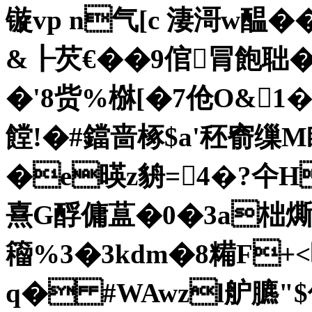
镟vp n气[c 淒滒w醖�
&┠芡€��9倌冐飽聉�
�'8赀%椕[�7伧O&1�
饄!�#鐺啬椓$a'秠窬缫
�e暎z貈=4�?仐H
熹G酻傭蒀�0�3a柮燍
籕%3�3kdm�8糒F
q� #WAwzl舮臕"$