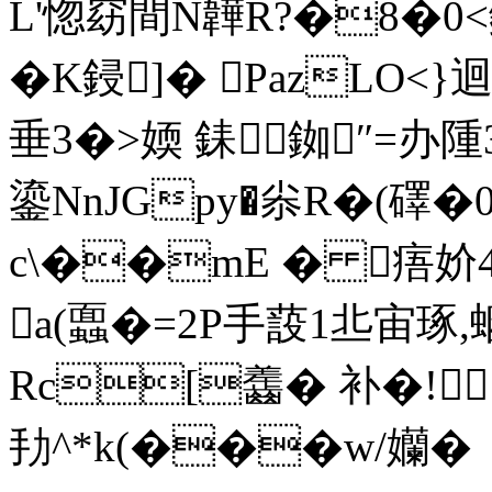
L'惚窈間N韡R?�8�0<鐑
�K鋟]� PazLO<
垂3�>媆 銇 銣
″=办隀
鎏NnJGpy�尜R�(礋�
c\��mE � 痦妎4
a(蠠�= 2P手蔎1丠宙琢,
Rc[齹� 补�! 
劧^*k(���w/孏�