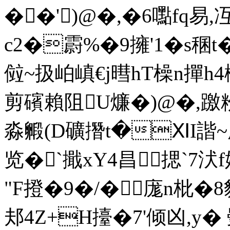
��')@�,�6嚸fq易
c2�霨%�9擁'1�
傡~扱岶嵮€j暳hT橾n撣h4橢冑
剪礗賴阻U燫�)@�,躈粉
淼毈(D礦撍t�ⅪI諧~
览�`擑xY4昌揌`7汱f
"F撜�9�/�庬n枇�8
邞4Z+H擡�7'倾 凶,y