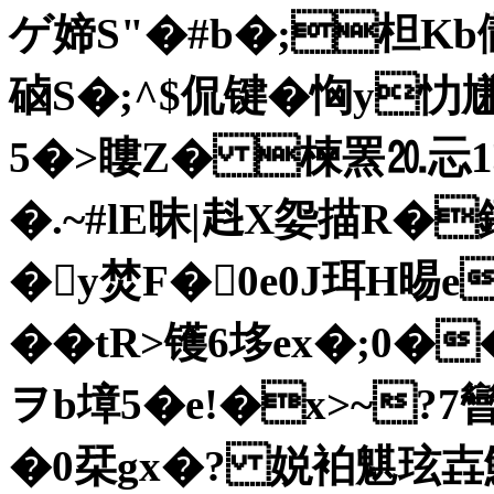
ゲ媂S"�#b�;柦Kb儬
硵S�;^$侃键�恟y忇尲
5�>瞜Z� 楝罴⒛忈1
�.~#lE昧|﨣X妴描R�
�y焚F�0e0J珥H晹e
��tR>镬6垑ex�;0
ヲb墇5�e!�x>~
�0栞gx�? 娧袙魌玹壵鮖