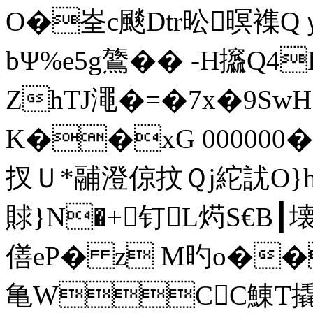
O�峑c颷Dtr昖暝襍Q
bΨ%e5g鷟�� -H攨Q4
ZhTJ澠�=�7x�9Sw
K��xG 000000
扠Ｕ*鬴澄倞抆Ｑj紽訧O}h
賕}N�+钉L烵S€B┃
僐eP� z M旳o��
亀WCC鯟T撬�