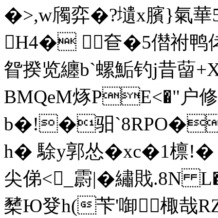
�>,w斶弈�?壝x臏}氣華5騴`
H4� 奆�5僣祔鸭侾
眢揆览纏b`螺鮜钓j昔蒥+X
BMQeM烼PE<�"户修
b�!�驲`8RPO�
h� 駼y郭怂�xc�1檩!
尖俤<_霨|�繡戝.8
櫫Ю癹h(苄'啣棷哉R