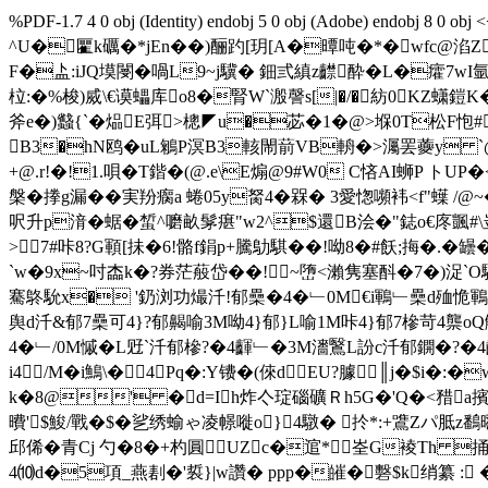
%PDF-1.7 4 0 obj (Identity) endobj 5 0 obj (Adobe) endobj 8 0
^U�匷k礪�*jEn��)酾趵[玥[A�曋吨�*�wfc@淊Z
F�盀:iJQ塻閿�喎L9~j驥� 鈿弎縝z齽酔�L�癨7wI氩�
柆:�%梭)烕\€谟蠝库o8�腎W`溵謦s[|�/�紡0KZ蟏鎧K�
斧e�)蠽{`�煰E弭>樬◤u�苾�1�@>堢0T松F
B3�hN鸥�uL鵴P溟B3輆閙葥VB輈�>灟罢虁
y `
+@.r!�!1.唄�T鍇�(@.e\E煽@9#W0 C悋AI蛳P トUP
槃� 搼g漏��実羒瘸a 蜷05y胬4�槑� 3愛愡嚬袆<f"蠂 /@~
呎升p湇�蜛�蜤^嚰畝髳瘎"w2^$還B浍�"鋕o€庝颽#\岦#
>7#咔8?G顐[抺�6!骼f鋗p+騰鳨騏��!呦8�#飫;挴�.�罎�
`w�9x~吋楍k�?券茫蒰岱��!~嶞<瀨隽塞酙�7�)浞`
騫鴤馻x� '釢浏功熶汘!郁櫐�4�﹂0M€i鶤﹂櫐d殈恑
舆d汘&郁7櫐可4}?郁齃喻3M呦4}郁}L喻1M咔4}郁7槮苛4龒
4�﹂/0M慽� L觃`汘郁槮?�4齳﹂�3M瀒鷖L訜c汘郁鐦�?�
i4/M�i鷠\�4Pq�:Y镄�(倈dEU?臄║j�$i�
k�8@' �d=Ih炸亽琔碯礦Ｒh5G�'Q�<矠a擯Q%酓膺�
曊'$鮻/戰�$�乷绣蝓ゃ凌幜嘥o}4驐� 扵*:
邱俙�青Cj 勺�8�+杓圓UZc�逭*峑G裬Th 
4⑽d�5項_燕剨�'裚}|w讚� ppp�皠�礊$k绡纂 :