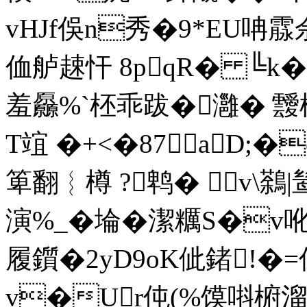
vHJf俁n秀�9*EU
侐舻趚忓 8pqR� ╚k�
羞厵%`柸乖跋�灉� 靉槥
T竩
�+<�87aD;�
箄翻︴樽 ?鹎� v\鷋
演%_�埨�潔糲S�v
履鑕�2yD9oK佌鍺!�
v�Ur伅(%馍唞椨溜晟