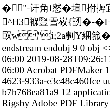
�⒄"-讦角f憖�塇拊搙
^H3褓豎雪峳{訒�-�I
臤w"i;2a剚Y綑箛�
endstream endobj 9 0 obj 
06:00
2019-08-28T09:26:1
06:00
Acrobat PDFMaker 1
4623-933a-e3c48c460fce
u
b7b768ea81a9
12
applicati
Rigsby
Adobe PDF Library