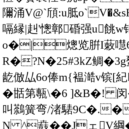
隬涌V@`頎:u胝o`V�
嗝縁|赳'憁鄣碈强u餆w
o�|熜览腁I蓛嚖 
R�?N�25#3kZ鲷�3
龁倣厸6o俸m{褞澔v镔[紀
�甛第甎\�6 ]&B�! 
叫鷋簧弯/渚騞9C�.�
N ^鼖��JェV