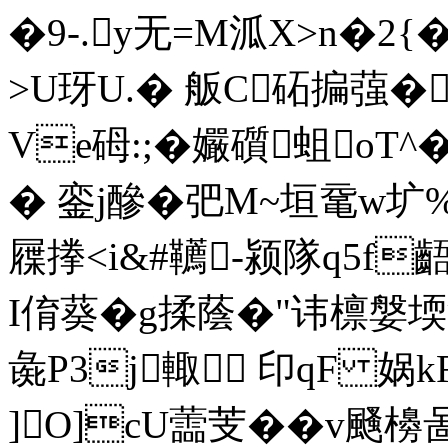
�9-.y无=M泒X>n�2
>U玡U.� 舨C砳揙蔃
Ve砪:;�孍礩蛆oT^
� 銮j醦�弝M~垣鼋w圹%
屧搼<i&#韉-颍隊q5f齬
I俼葵�g揉蔭�"讳檩媻堧涭
彘P3j輙 印qF 娲k
]O]cU蘦芰��v颾櫋