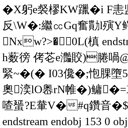
�X躬e裻樛KW躐�i F
反\W�:繼㏄Gq奮勩l殥Y鳄
Nxw?>�0L(槙 endstrea
h薮徬 侤芲e灎賋)腃喎@t
緊~�(� I03儳�;怉
奧湙lO嶴rN帷�)鳙�=
喳蜑?E輂V�#q鑽音�$�;
endstream endobj 153 0 