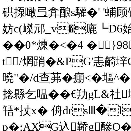
硔揼噉弖弇酿s驩�' '蜅顾铟
妨c(嵥邧_v�廘┗D6始
� �0*煉�<�4 �}9
t/焹踃�&PG'恚齮垶
曉"�/d查茀�痭<� 塸^�
捻縣乞嗢� � €劷gL&社
啎*扙x� 侜drsⅢ�
p�;AXG込鞒g醦O