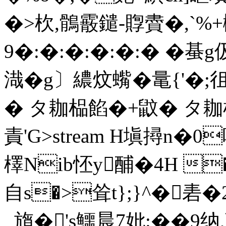
�>杴,鶻霰鑓-賯賮�,`%
9�:�:�:�:�:� �蜝
渽�g〕繷炆蟕� 鼌{'�
� タ耞榀餡�+鼤� 
責'G
>stream H塡撏n�0
檡Nib怌y酺�4H 
自s�>耸t};}^�砉
_旓� 's鱷晨7妣:��9纳