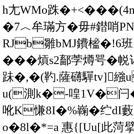
h尢WMo跦 �+<�� �(
�7︿牟璊方�毋#鐟哨P
RJb雛bMJ鐨榓�!6
���熕s2鄐茡燇咢�
帨
跊�,�(靮.薩礴驒tv]繈u
u(測k�-喤1V�闩�
吪 K慊8I�%巈�纻dI
o�8l�*=a 惠{[Uu[此菏