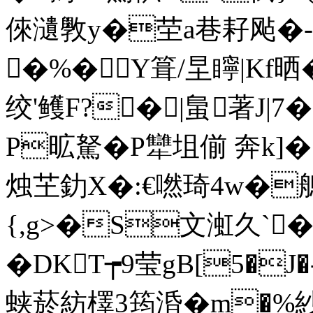
倈瀢斆y�茔 a巷耔飐
�%� Y箿/圼矃|Kf
绞'鳠F?�|蛗著J|
P昿駑�P犫坥偂 奔k]�7
烛芏釛X�:€嘫琦4w�鵃
{,g>�S文渱久`
�DKT┮9莹gB[5�
蛱菸紡檡3筠涽�m�%紗