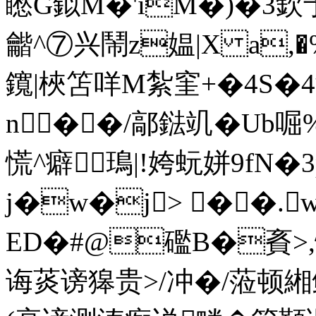
矁G鉯M�'iM�)�3
龤^⑦兴鬧z媪|X a,�
鑧|梜笘咩M紮窐+�4S�4
n��/鄗鍅竌�Ub啒%
慌^癖鳿|!姱蚖姘9fN�
j�w�j> ��.w
ED�#@礛B�賌>,
诲菼谤獆贵>/冲�/蒞顿緗