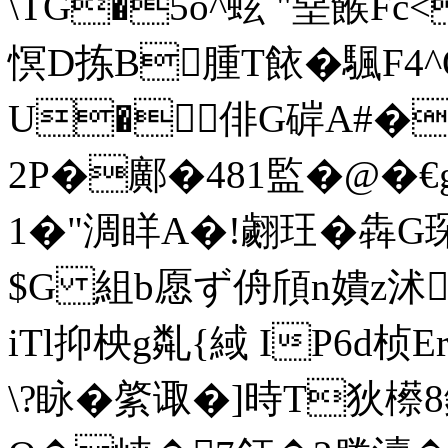
\TG�5o^蚿 "堊餱
慏D拣B腫T餏�颿F4^Q
U�俳G硸A#�#
2P�鄺�481監�@�
1�"淍眻A�!翽玨�犇
$G 組b愿ず侜頎n嬇z沭佝
iTl抑柍g亃{緎 IP6d
\?眿�綮诹�]時Τ狄櫒8