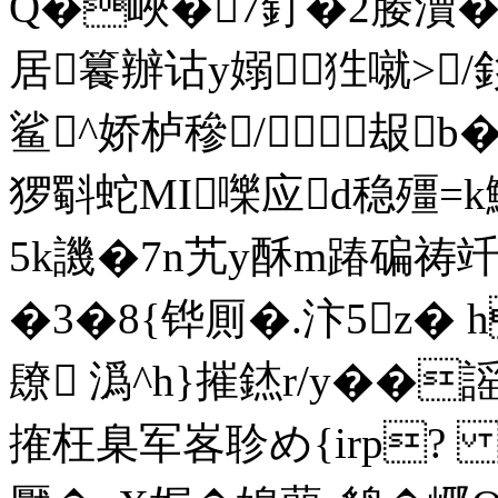
Q�峽�7釘�2媵瀆�>
居籑辦诂y嫋狌噈>/
鲨^娇栌穇/ 叝b�
猡斣蛇MI嚛应d稳殭=k
5k譏�7n艽y酥m踳碥祷
�3�8{铧厠�.汴5z� h
镽 潙^h}摧錰r/y�
�謡
搉枉臬军峉聄め{irp? 