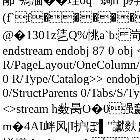
(f`f�����
@�1301z乼Q%恌a`b: 
endstream endobj 87 0 obj 
R/PageLayout/OneColumn/P
0 R/Type/Catalog>> endobj
0/StructParents 0/Tabs/S/T
<>stream h薮昺O�0
m�4AI衅风|I护ぽ▌"讞麩