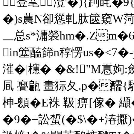
登靟灠'�){跒眊
�)s蕽 N卻慫軋肽篋窺W菏
＿总s*滽褮hm�.Zm�
in簺醘篩n稕愣us�<7�-
漼�|櫶� �&!"M慐姁:
凬 亹甂 畫狋夂.p�醹{
柛-顖�E袾 靸|痹[傢� 
�9�+訟蜤(�$\�+湷擫)�