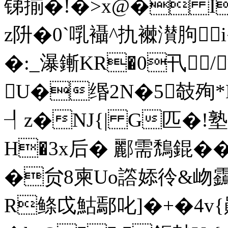
锑揃�!�>x@� I
z阩�0`啂襵^扏襋濽胊i
�:_瀑鏩KR�0卂/
U�缗2N�5攲殉*N撡
┦ z�NJ{| G匹�!塾
H�3x后� 酈需鵚錕��
�贠8柬Uo譗婖彾&岉靎
R鲦戉鮕鄢叱]�+�4v{鄖