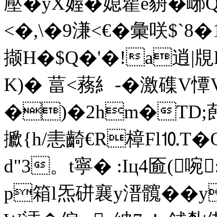
壓�yX媉� 媳 雚e貈�峫Q
<�,\�9溓<€�彙咲$`8�
撷H�$Q�'�!a逍|
K)� 葍<蓩糹-� 激磼
�)�2hm�TD;蓢
擨{h/恚齮€R樟Fl⒑T�
d"3。t寧� :Iц4匬(啘
p箱l炁硑襄y溍髖��