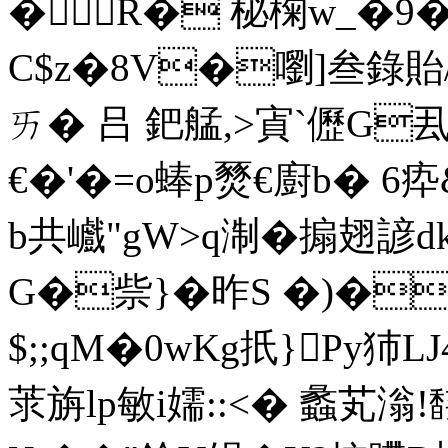
�R� 柲椈w_�9�.R
C$z�8V�嚠]叁錄貽/
ㄞ� 吕 鈀艋,>寊`儮G厾
€�'�=o蜯p燹€廚b� 
b共巇"gW>q淛�搧翅諺
G�祡}�昨S �)�
$;;qM�0wKg扺}Py犻L
莍旃lp敏i嬬::<� 蠡芄