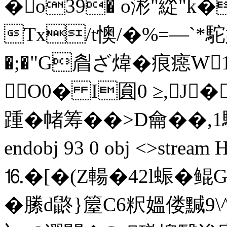
�o39� o涁"緃"k�
Tx/t懊/�%=—`*
�;�"G睂ざ煒�痕癋W
O0� I圎0 ≥,J
踵�帾筹� �>D龠��,1騋丱
endobj 93 0 obj <>st
⒗� [�(Z輰�42l蜄
�縢d鼨}箼C6粎媼偻黬9