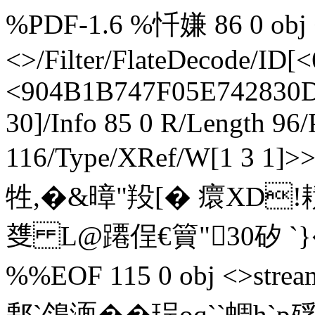
%PDF-1.6 %忏嫌 86 0 obj <
<>/Filter/FlateDecode/
<904B1B747F05E742830D
30]/Info 85 0 R/Length 96
116/Type/XRef/W[1 3 1]
牲,�&暲"羖[� 癏XD
﨎 L@蹮侱€簤"30矽 `}�4 e
%%EOF 115 0 obj <>str
鄅`鳹湎��珵oq``蜩h`p