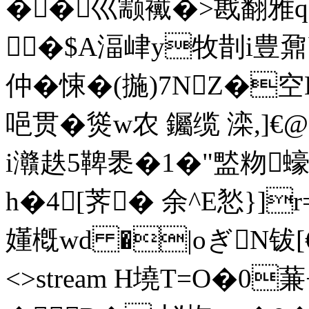
��巛颥襶�>戡翻雅q
�$A湢峍y牧剒i豊鼐
仲� 悚�(揓)7NZ�空
唈贯�熧w农 钃缆 滦,]€
i灨趃5鞞褁�1�"盢粅
h�4[荠� 余^E悐}]r
嬞槪wd �|oぎN钹[€�
<>stream H墝T=O�0蒹