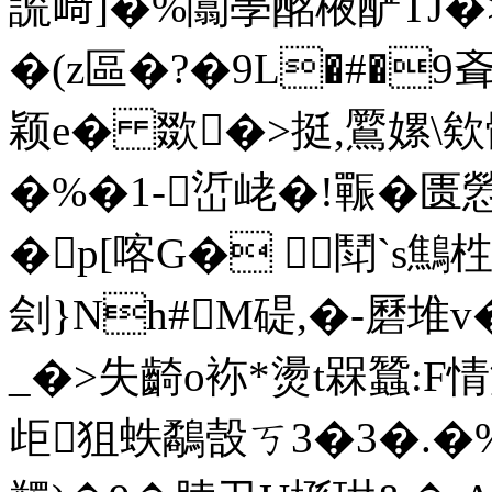
詤﨑]�%闒荸酩棭酽TJ�>擭
�(z區�?� 9L�#�
颖e� 欼�>挺,鷢嫘\欸
�%�1-峾峔�!辴�匮
�p[喀G� 鬦`s鷦
刽}Nh#M碮,�-磿堆
_�>失齮o袮*燙t槑蠶:F情
歫狙蛈 鷸嗀ㄎ3�3�.�