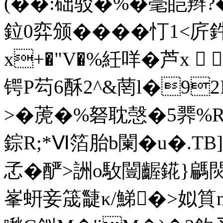
(��:础驳�%�毫皑辫?
鉝0弈颁����忊1<
x+�"V�%紝咩�芦x 
锷P芶6酥2^&菵l�92
>�萀�%砮耽愨�5臩%
錝R;*Ⅵ箔胎b闌�u�.T
孞�酽>詶o駇闓齷錵}騗焛 
峯蚈妾筬疀κ/鮷�>姒筫n