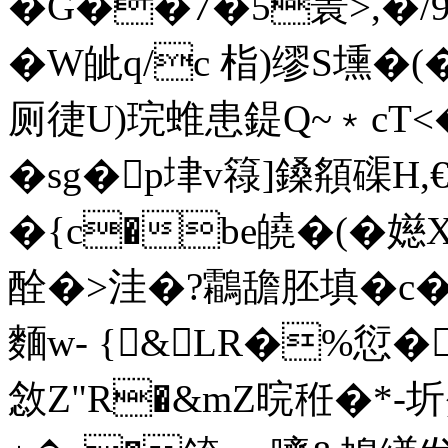
� G��7�5瞏>,�
�W皉q/c 栺)缪S壎�(�
厕徢U)琓蜼患鍉Q~﹡c
�sg�p垏v簶]鎟 頯磲H,
�{c�be皢�(�嬨
酫�>洼�?鸘舚胚填�
麵w- {&LR�%愆�
敜Z"R�&mZ晥秹�*-