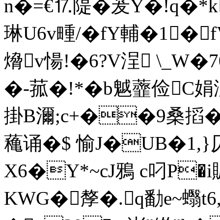
n�=€⒘隄�茇Y�!q�*
琳U6v畽/�fY輔�1�fV
熁v愓!�6?V浧 \_W�
�-菰�!*�b魆虀俭C娟濍
掛B濔;c+��9桑搯�
蘒诵�$ 愉J�UB�1,}
X6�Y*~cJ鴉 c叼P
KWG�孷�.q勫e~蠮t