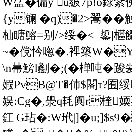
W盓�偏y u紴7p!o
{y镧|�q)�2>翯�
杣瞊鰫=别/>绥�<_銴|櫙
~�傥忴唿�.裡築W�Y近
\n菷鰟l劙� ;(�椫吨
婽PvB@T�伂$閣τ?囿绥
娱:Cg�,澩q軞阗r楏媆
釭|G玷�:W玳|]� u;]$