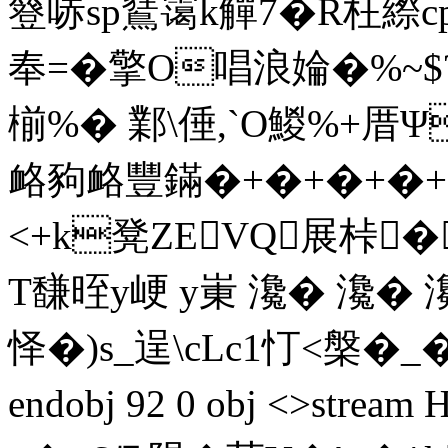
簦哧sp鵟霭k觶7�R枉
奉=�擎O唱浪婨�%~$?
椾%� 鄴\倕,`O鯼%+厝
衉豞衉豐鏋�+�+�+�+幢
<+k凳ZEVQ展桛�
T馦晊y峺 y崬 瀺� 瀺�
怿�)s_逞\cLc1忊<槃�_�
endobj 92 0 obj <>s