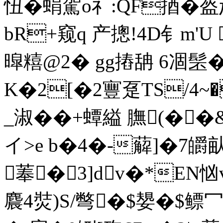
忸�蜎駕o礻:QF揂�
bR+窥q 产摠!4D钅m'
暭糦@2� gg摏舑 6凅髬�
K�2[�2寷趸TS/4~
_淑��+蟫縊 膴(�
イ>e b�4�-薢]�7皭
菶� 3]dv�*EN忷
麎4焋)S/彆�$嫢�$鳔冖'