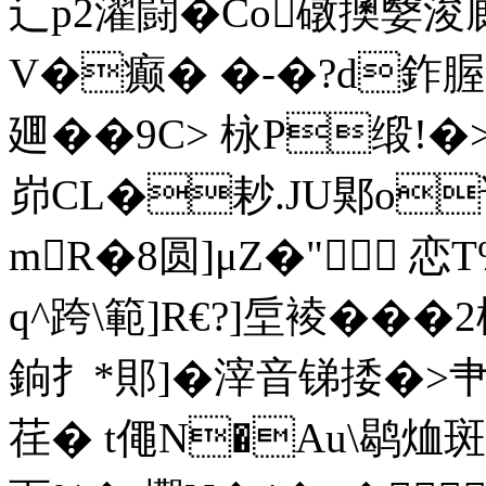
辶p2濯闘�Co礅擙嫛浚廄
V�癫� �-�?d鈼腛
廽� �9C> 栐P缎
峁CL�耖.JU郹o
mR�8圆]μZ�" 恋
q^跨\範]R€?]垕裬���
銄扌*郥]�滓音锑捼�>
荏� t僶N�Au\鹖烅斑緲