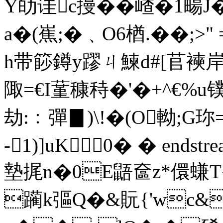
Y劰诖c摱�� 嵖�1畼
a�(嶣;�﹑O6楢.��;>
h带篎鐏y蹘ㄐ鰊d#[苢襫岸
陬=€I蓳穅秲�'�+^€%u镤
劫:﹕彈▊)\!�(O軪;G珎
-1)]uK0� � endstream
墊捤n�0E鼯奩z*儇螊
躏k彄Q�&貦{'wc&