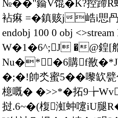
№��"錀V馄�K?控蹛R虼
袩痳 =�鎮赅j峼i愳冎?�
endobj 100 0 obj <>st
W�1�6^;J �@鍠[
Nu�* �6購f敾�*
�;�!帥氼蜜5��嚟缼甓
檍嘅� �>>*�拓9╆
挝.6~�(椱渱蚛嚔iU腿R