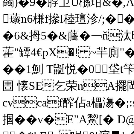
蠲)�9�脖卫U槂玵&�,
蘾n6槏f撡l稑璮沴/;��
�6&拇5�&虅�￢ň汰昞
藿"罈4€pX�! ~羋廁"
��1魝 T鼮悦�0
圕 懐SE乞荣nA擺閊鈕
cvcaf醡佔a櫑漡�;:
掴��v�E"A鯬[� 