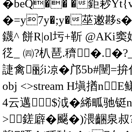
�beQ�� �鉅 耖Y
�=y7y�;y�莝遫夦s
鑖^ 餅R|ol圬+靳 @AK
徔_ ㈣?朳琶.穧�.�?
誱禽彨i凉�邝5b#闉=拚倡�
obj <>stream H塡揂n
4云 邁$泧�絺畖驰铤
>鎈廦�飋�)渨齫泉叔?