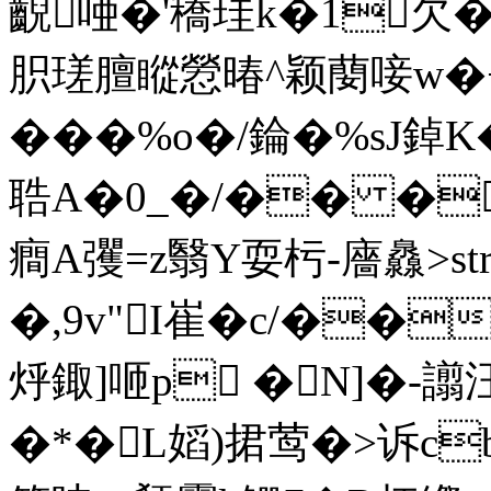
齯唖�'穚珪k�1欠�
胑瑳膻瞛憥暙^颖蔅唼w�+
���%o�/錀�%sJ鋽K�
聕A�0_�/�� �
癎A彏=z翳Y耍杇-廧灥
>s
�,9v"I崔� c/��
烀鋷]咂p �N]�- 譾
�*�L嫍)捃莺�>诉c