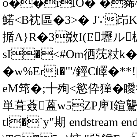
o��rlO� �豨^绎
鰙<B衴區�3>� J∵
揗A}R�3敚I(E壢ル椖
sI�<#Om徆莐粀k
�w%Ert�"'/鋞C嶧�**!
eM筇�;╈殉<慾伜獞�瞹
単 葺薟蒕w5ZP庳I鍹
tl�`y"期 endstream end