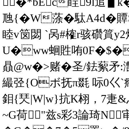
�*bEc睈9l逭▋
虺{�W蒤�駄A4d�贉
睦v笝閟 `呙#榷r骇礸篔
U�ww蛔貹哊0F�$�
贔@w�>赌�圣/鉣蕠矛:灔
繓弪{Oボ抚π毲 呩0巜`
鉬{珡|W|w}抗K翉，7疌&
~G荷"兹s彩3論琦N审