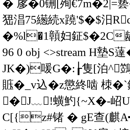
� 扅�0铏[殉€7m�2|=兿�
峱淐75繱続x蹺'$�$汨
�%l�1贑妇鉦$�2C龌qむK
96 0 obj <>stream H
JK�)喛G�:┟隻[泊^
賘�_v込�z懲終啮 栜�
�J﹏!蟥魡{~X�-岹U
C[{z#锗 � gE查(