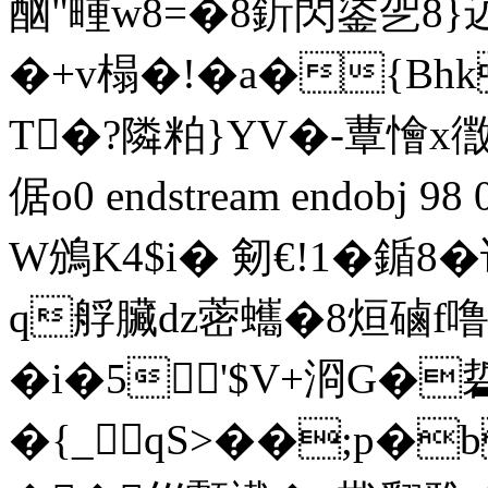
酗"畽w8=�8釿閃鋈乫8
�+v榻�!�a�{Bh
T�?隣粕}YV�-蕈懀x徾B
倨o0 endstream endobj 
W鳻K4$i� 剱€!1�鍎
q艀臟dz蔤蠵�8烜磠f
�i�5'$V+浻G�
�{_qS>��;p�