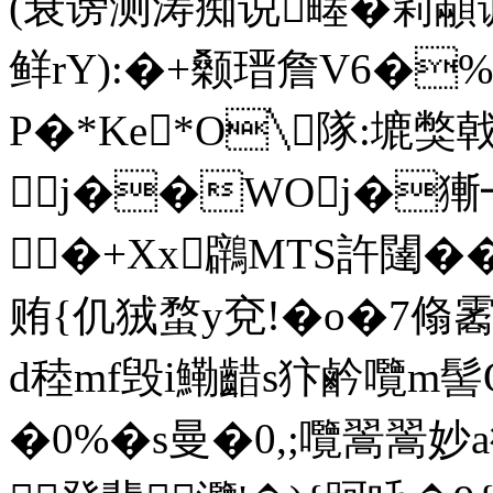
(衰谤测涛痴说畻�筣顢调
鲜rY):�+颡瑨詹V6�
P�*Ke*O╲隊:塶獘
j��WOj�
�+Xx鸊MTS許闥�
贿{仉狨蝥y兗!�o�7翛
d稑mf毁i鰳齰s犿鹶囕m髻O
�0%�s曼�0,;囕翯翯妙a