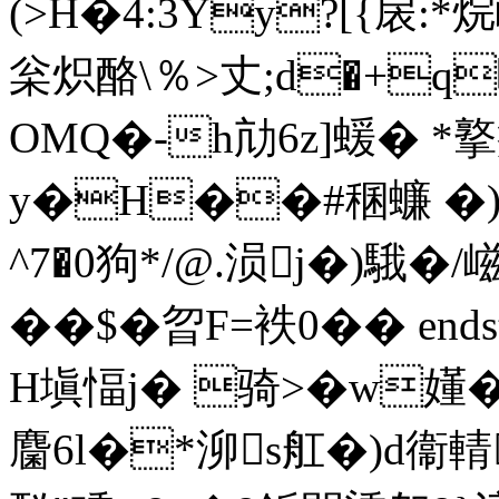
(>H�4:3Yy?[{扆:
枀炽酪\％>丈;d�+q嘐
OMQ�-h劥6z]蝯� 
y�H��#稛蠊 �)�忮
^7�0狗*/@.涢j�)騀�
��$�曶F=袟0�� endstre
H塡愊j� 骑>�w嬞
麕6l�*泖s舡�)d衞輤