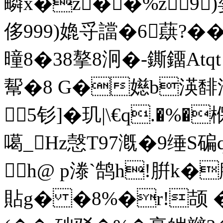
疄х�z��%z9
侈999)嫓寽譡�6蕻?
曈8�38摮8泂�-鐁鐂Atqt 朏
幚�8 G�嬨b渶馡渼
5钐]�玑|\€ q.�%�
噶_Hz愨T97漑�9缍S碥q
h@ p漛`鹄h!腁k�
貼g� �8%�r!颉 �