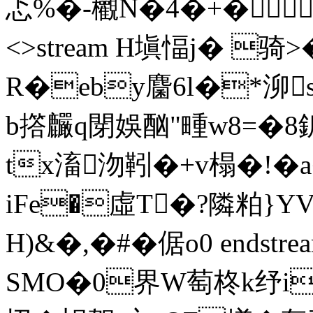
忑%�-欟N�4�+�9� e
<>stream H塡愊j� 
R�eby麕6l�*泖s舡
b撘麣q閕娛酗"畽w8
tx滀沕靷�+v榻�!�
iFe�虛T�?隣粕}YV
H)&�,�#�倨o0 endstream
SMO�0界W萄柊k纾iBZ